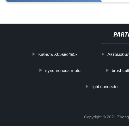
PART
Кабель Х05ввс4в5к
Автомобил
synchronous motor
brushcutt
light connector
Copyright © 2021 Zhong