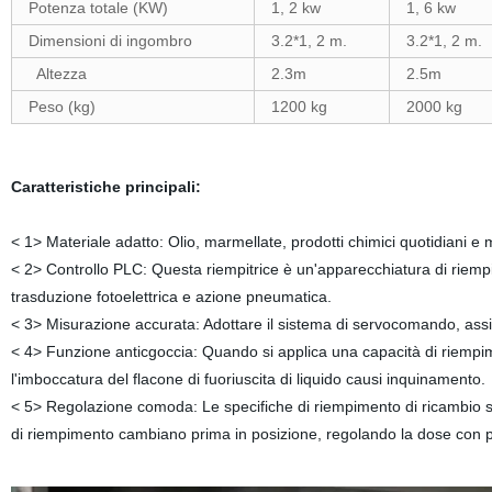
Potenza totale (KW)
1, 2 kw
1, 6 kw
Dimensioni di ingombro
3.2*1, 2 m.
3.2*1, 2 m.
Altezza
2.3m
2.5m
Peso (kg)
1200 kg
2000 kg
Caratteristiche principali:
< 1> Materiale adatto: Olio, marmellate, prodotti chimici quotidiani e 
< 2> Controllo PLC: Questa riempitrice è un'apparecchiatura di riem
trasduzione fotoelettrica e azione pneumatica.
< 3> Misurazione accurata: Adottare il sistema di servocomando, ass
< 4> Funzione anticgoccia: Quando si applica una capacità di riempime
l'imboccatura del flacone di fuoriuscita di liquido causi inquinamento.
< 5> Regolazione comoda: Le specifiche di riempimento di ricambio so
di riempimento cambiano prima in posizione, regolando la dose con p