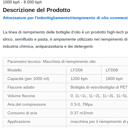
1000 bph - 8.000 bph
Descrizione del Prodotto
Attrezzature per l'imbottigliamento/riempimento di olio commestib
La linea di riempimento delle bottiglie d'olio è un prodotto high-tech 
idrico, semifluido e pasta, è ampiamente utilizzato nel riempimento di 
industria chimica, antiparassitaria e dei detergenti.
Parametro tecnico: Macchina di riempimento olio
Modello
LFD06
LFD08
Capacità (per 1000 ml)
1200 bph
1800 bph
Flacone adatto
Bottiglia di vetro/bottiglia di PET
Volume flacone
0, 1L~1L, 1L~2L, 1L~3L, 1L~5L
Aria del compressore
0.3-0, 7Mpa
Consumo di aria
0.37 m3/min
Applicazione
macchina per il riempimento di 