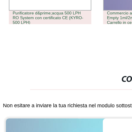
Commercio all&prime;ingrosso Custom
Sigaretta ele
Empty 1ml/2ml di olio spesso 510
ad alta prec
Carrello in ceramica Carrelli a cartuccia
riempimento 
con nastro d&prime;olio da 1 grammo/2
più teste
grammo OEM
CO
Non esitare a inviare la tua richiesta nel modulo sotto