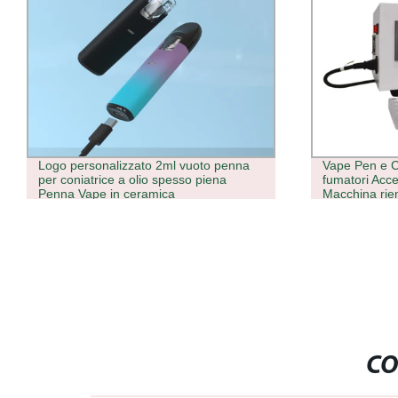
Vape Pen e Caigarette penna per
Monouso steri
fumatori Accessori e- Cigarette
ialuronic Pen 
Macchina riempitrice di liquido per
Filler Per pi
sigarette elettronica Vape
ago
CO