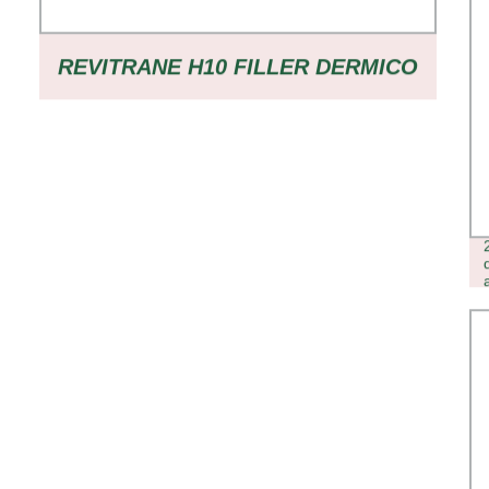
REVITRANE H10 FILLER DERMICO
A BASE DI ACIDO IALURONICO
RETICOLATO FILLER A BASE DI
ACIDO IALURONICO FILLER DI
ACIDO IALURONICO FILLER PER
LABBRA FILLER PER GUANCE
FILLER5BUY REVITRANE H10