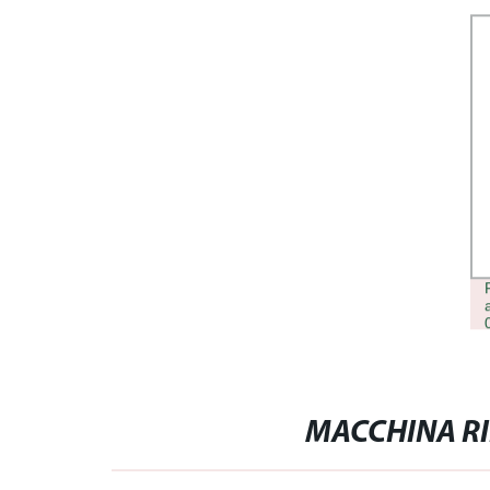
ACIDO IALURONICO FILLER PER
LABBRA FILLER PER GUANCE
FILLER5BUY REVITRANE H10
ACIDO IALURONICO RETICOLATO
MACCHINA RI