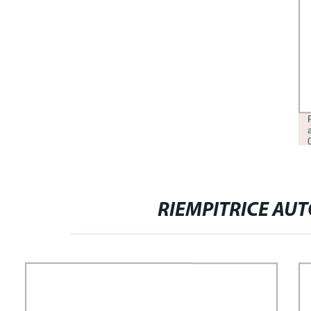
FILLER5BUY REVITRANE H10
ACIDO IALURONICO RETICOLATO
RIEMPITRICE AU