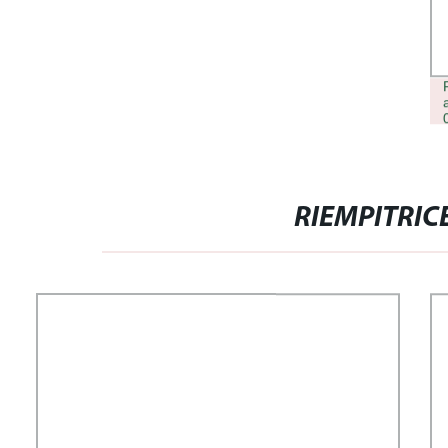
ACIDO IALURONICO RETICOLATO
RIEMPITRIC