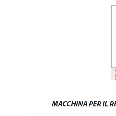
ACIDO IALURONICO FILLER PER
LABBRA FILLER PER GUANCE
FILLER5BUY REVITRANE H10
ACIDO IALURONICO RETICOLATO
MACCHINA PER IL R