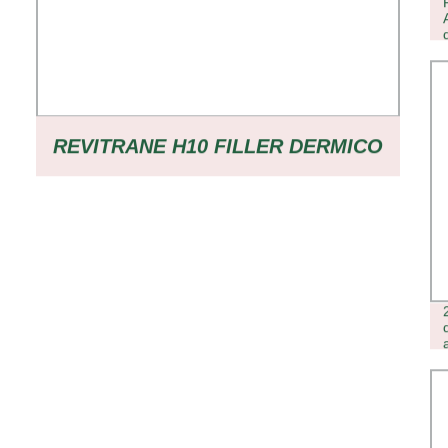
REVITRANE H10 FILLER DERMICO
A BASE DI ACIDO IALURONICO
RETICOLATO FILLER A BASE DI
ACIDO IALURONICO FILLER DI
ACIDO IALURONICO FILLER PER
LABBRA FILLER PER GUANCE