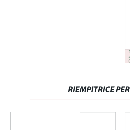
LABBRA FILLER PER GUANCE
FILLER5BUY REVITRANE H10
ACIDO IALURONICO RETICOLATO
RIEMPITRICE PER