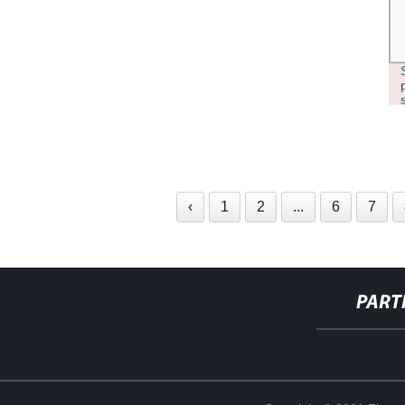
MACCHINA PER IMBALLAGGIO
‹
1
2
...
6
7
PART