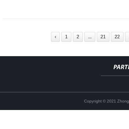
‹
1
2
...
21
22
PART
Copyright © 2021 Zhong